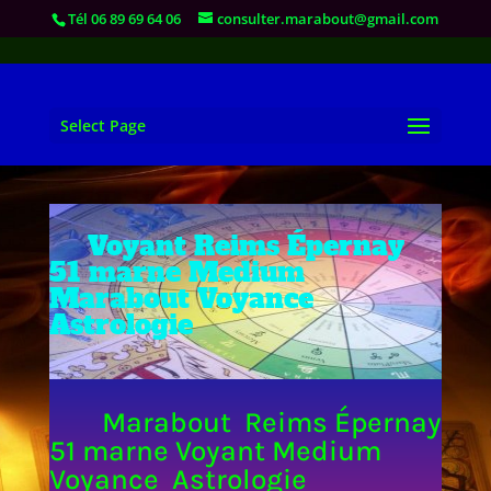
Tél 06 89 69 64 06
consulter.marabout@gmail.com
Select Page
Voyant Reims Épernay
51 marne Medium
Marabout Voyance
Astrologie
Marabout Reims Épernay
51 marne Voyant Medium
Voyance Astrologie