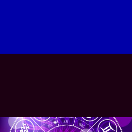
Vendôme, Châteauroux (36),
cliques ici
Marne reims Châlons-en-Champagne (51)
Épernay Vitry-le-François , Tinqueux , Cormontreuil
Bétheny, Saint-Memmie , Sézanne , Fismes