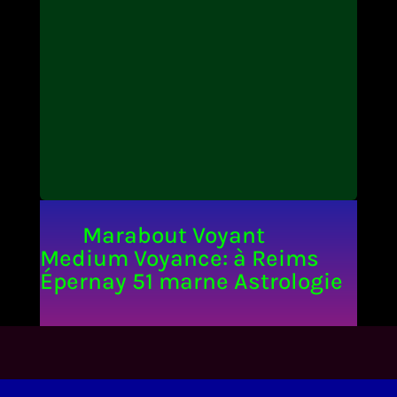
Marabout Voyant
Medium Voyance: à Reims
Épernay 51 marne Astrologie