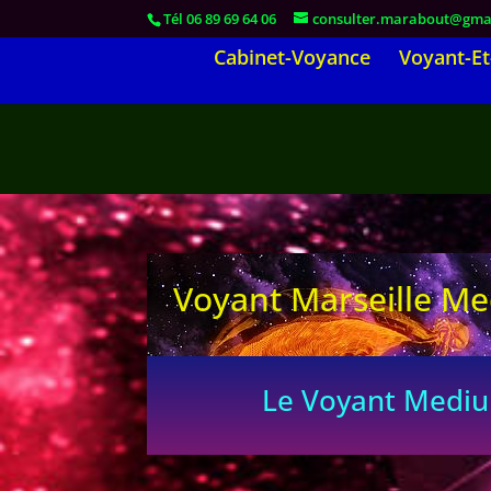
Tél 06 89 69 64 06
consulter.marabout@gma
Cabinet-Voyance
Voyant-E
Voyant Marseille Me
Le Voyant Medium Mar