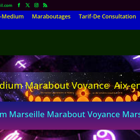
il.com
t-Medium
Maraboutages
Tarif-De Consultation
dium Marabout Voyance Aix-e
seille Marabout Voyance Marsei