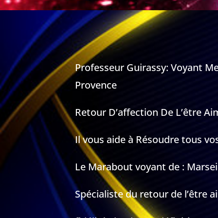
Professeur Guirassy: Voyant M
Provence
Retour D’affection De L’être 
Il vous aide à Résoudre tous vo
Le Marabout voyant de : Marse
Spécialiste du retour de l’être 