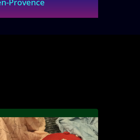
n-Provence
 de très nombreux appels, émanant de
s pays francophones. Je suis à votre
ontactez-moi sans plus attendre !