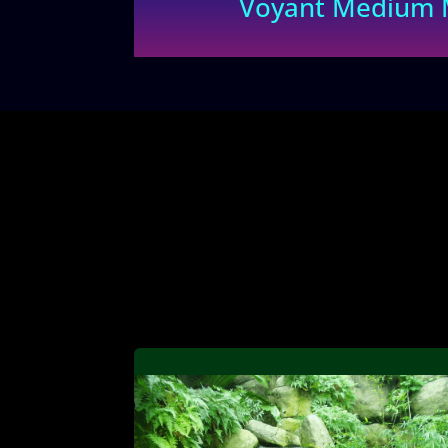
Voyant Medium Marabo
Consultation au cabinet c
déplacement possible.