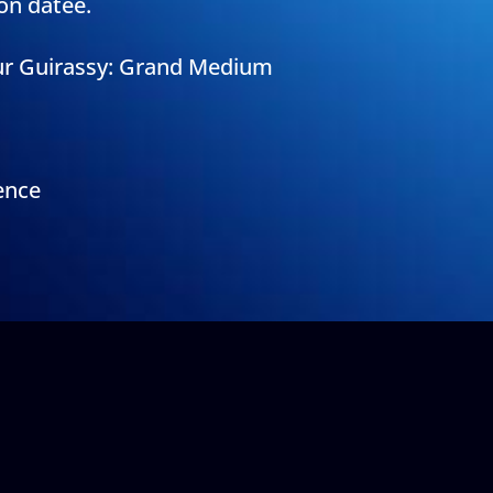
on datée.
ur Guirassy: Grand Medium
ence