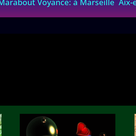
ut Voyance: à Marseille Aix-e
orrespondance et
Je reçois chaque jour
tous bords, de tous le
entière disposition : c