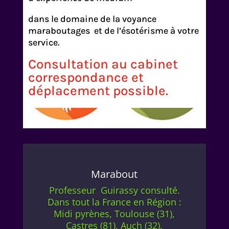
dans le domaine de la voyance
maraboutages et de l’ésotérisme à votre
service.
Consultation au cabinet
correspondance et
déplacement possible.
Marabout
Professeur Guirassy consulté.
Dans tout la France en Région :
Midi pyrènes, Toulouse (31),
Castres (81), Auch (32),