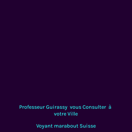
Châteauroux (36), chartres (28),
Châteaudun, Lyon (69), Saint
Etienne(42), Loire, Annecy (74),
Annemasse, haut Savoie,
Grenoble (38) Angoulême (16),
Charente, Poitou-Charentes,
Blois (41), Bas-Rhin, région
Alsace, Lille (59) (Nord
Voyant
Professeur Guirassy vous Consulter à
votre Ville
Voyant marabout Suisse